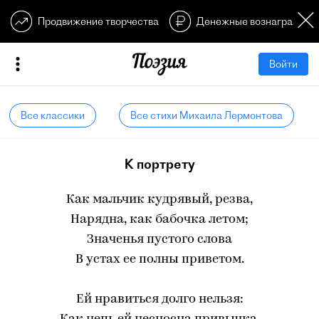
Продвижение творчества
Денежные вознагражден
Войти
Все классики
Все стихи Михаила Лермонтова
К портрету
Как мальчик кудрявый, резва,
Нарядна, как бабочка летом;
Значенья пустого слова
В устах ее полны приветом.
Ей нравиться долго нельзя: