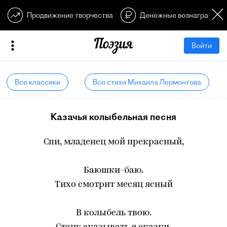
Продвижение творчества
Денежные вознагражден
Войти
Все классики
Все стихи Михаила Лермонтова
Казачья колыбельная песня
Спи, младенец мой прекрасный,
Баюшки-баю.
Тихо смотрит месяц ясный
В колыбель твою.