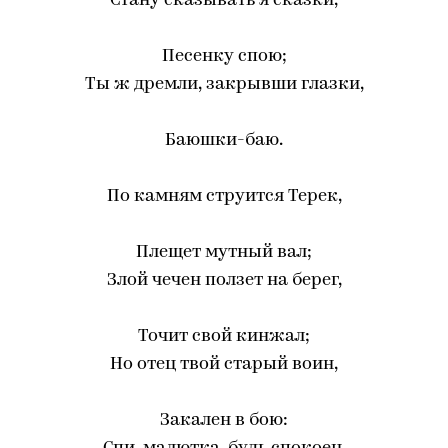
Стану сказывать я сказки,
Песенку спою;
Ты ж дремли, закрывши глазки,
Баюшки-баю.
По камням струится Терек,
Плещет мутный вал;
Злой чечен ползет на берег,
Точит свой кинжал;
Но отец твой старый воин,
Закален в бою: