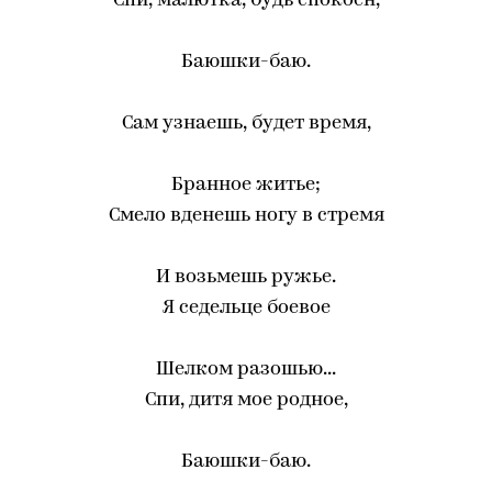
Спи, малютка, будь спокоен,
Баюшки-баю.
Сам узнаешь, будет время,
Бранное житье;
Смело вденешь ногу в стремя
И возьмешь ружье.
Я седельце боевое
Шелком разошью...
Спи, дитя мое родное,
Баюшки-баю.