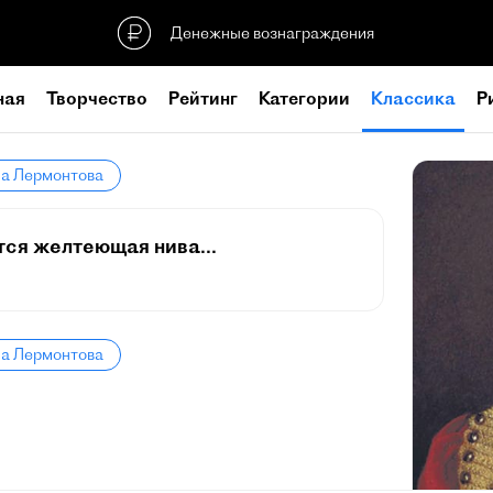
Денежные вознаграждения
ная
Творчество
Рейтинг
Категории
Классика
Р
ла Лермонтова
тся желтеющая нива...
ла Лермонтова