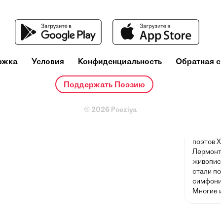
Михаи
(3 октяб
ржка
Условия
Конфиденциальность
Обратная с
Пятигорс
художник
сочетаю
Поддержать Поэзию
личные 
потребн
© 2026 Poeziya
обществ
русской
влияние 
поэтов X
Лермонт
живописи
стали п
симфони
Многие 