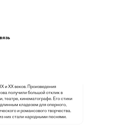
л Лермонтов
ря 1814, Москва — 15 июля 1841,
вязь
к) — русский поэт, прозаик, драматург,
. Творчество Лермонтова, в котором
тся гражданские, философские и
мотивы, отвечавшие насущным
остям духовной жизни русского
а, ознаменовало собой новый расцвет
 литературы и оказало большое
на виднейших русских писателей и
IX и XX веков. Произведения
ова получили большой отклик в
, театре, кинематографе. Его стихи
одлинным кладезем для оперного,
ческого и романсового творчества.
из них стали народными песнями.