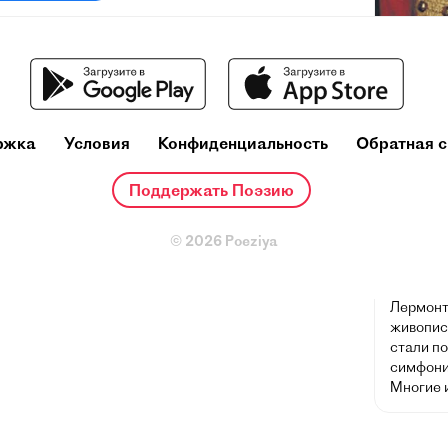
Михаи
(3 октяб
Пятигорс
ржка
Условия
Конфиденциальность
Обратная с
художник
сочетаю
личные 
Поддержать Поэзию
потребн
обществ
© 2026 Poeziya
русской
влияние 
поэтов X
Лермонт
живописи
стали п
симфони
Многие 