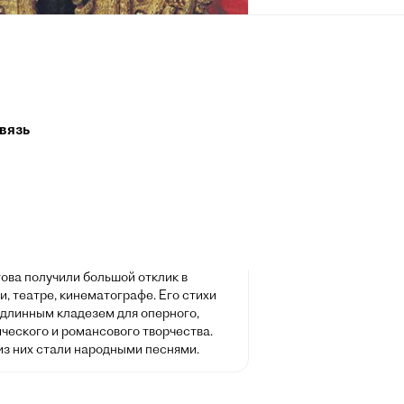
л Лермонтов
ря 1814, Москва — 15 июля 1841,
к) — русский поэт, прозаик, драматург,
вязь
. Творчество Лермонтова, в котором
тся гражданские, философские и
мотивы, отвечавшие насущным
остям духовной жизни русского
а, ознаменовало собой новый расцвет
 литературы и оказало большое
на виднейших русских писателей и
IX и XX веков. Произведения
ова получили большой отклик в
, театре, кинематографе. Его стихи
одлинным кладезем для оперного,
ческого и романсового творчества.
из них стали народными песнями.