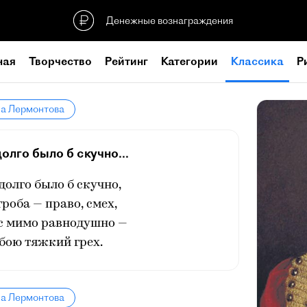
Денежные вознаграждения
ная
Творчество
Рейтинг
Категории
Классика
Р
ла Лермонтова
олго было б скучно...
долго было б скучно,
гроба — право, смех,
с мимо равнодушно —
бою тяжкий грех.
ла Лермонтова