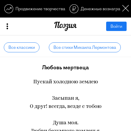
Продвижение творчества
Денежные вознагражден
Войти
Все классики
Все стихи Михаила Лермонтова
Любовь мертвеца
Пускай холодною землею
Засыпан я,
О друг! всегда, везде с тобою
Душа моя.