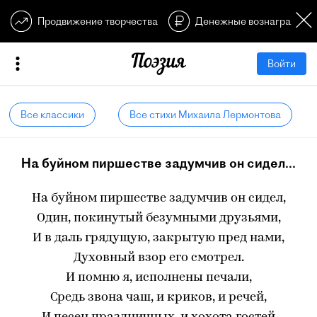
Продвижение творчества
Денежные вознагражден
Войти
Все классики
Все стихи Михаила Лермонтова
На буйном пиршестве задумчив он сидел...
На буйном пиршестве задумчив он сидел,
Один, покинутый безумными друзьями,
И в даль грядущую, закрытую пред нами,
‎Духовный взор его смотрел.
И помню я, исполнены печали,
‎Средь звона чаш, и криков, и речей,