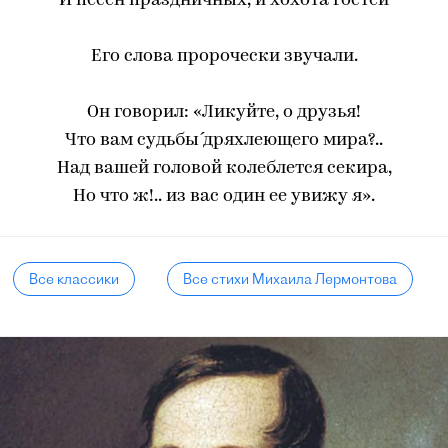
‎И песен праздничных, и хохота гостей
‎Его слова пророчески звучали.
Он говорил: «Ликуйте, о друзья!
Что вам судьбы́ дряхлеющего мира?..
Над вашей головой колеблется секира,
Но что ж!.. из вас один ее увижу я».
Все классики
Все стихи Михаила Лермонтова