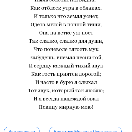
Пыль золотистая видна,-
Как отблеск утра в облаках.
И только что земля уснет,
Одета мглой в ночной тиши,
Она на ветке уж поет
Так сладко, сладко для души,
Что поневоле тягость мук
Забудешь, внемля песни той,
И сердцу каждый тихий звук
Как гость приятен дорогой;
И часто в бурю я слыхал
Тот звук, который так люблю;
И я всегда надеждой звал
Певицу мирную мою!
Все классики
Все стихи Михаила Лермонтова