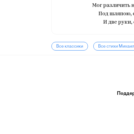
Мог различить 
Под шляпою, 
И две руки,
Все классики
Все стихи Михаи
Подде