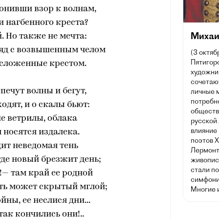
лонивши взор к волнам,
и нагбенного креста?
Михаи
. Но также не мечта:
ляд с возвышенным челом
(3 октяб
Пятигорс
 сложенные крестом.
художник
сочетаю
печут волны и бегут,
личные 
потребн
одят, и о скалы бьют:
обществ
е ветрилы, облака
русской
влияние 
 носятся издалека.
поэтов X
дит неведомая тень
Лермонт
 где новый брезжит день;
живописи
стали п
— там край ее родной
симфони
ыть может скрытый мглой;
Многие 
йны, ее неслися дни...
 так кончились они!..