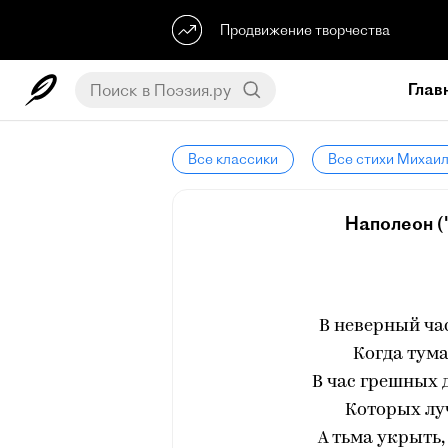
Продвижение творчества
Глав
Все классики
Все стихи Михаи
Наполеон ("
В неверный час
Когда тума
В час грешных д
Которых луч
А тьма укрыть, 