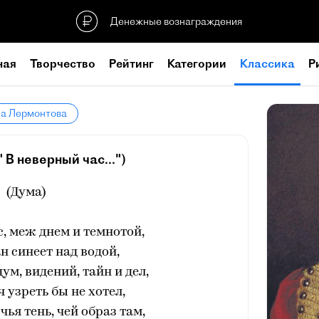
Денежные вознаграждения
ная
Творчество
Рейтинг
Категории
Классика
Р
ла Лермонтова
 В неверный час...")
(Дума)
, меж днем и темнотой,
н синеет над водой,
ум, видений, тайн и дел,
 узреть бы не хотел,
чья тень, чей образ там,