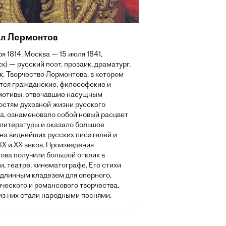
л Лермонтов
ря 1814, Москва — 15 июля 1841,
к) — русский поэт, прозаик, драматург,
. Творчество Лермонтова, в котором
тся гражданские, философские и
мотивы, отвечавшие насущным
остям духовной жизни русского
а, ознаменовало собой новый расцвет
 литературы и оказало большое
на виднейших русских писателей и
IX и XX веков. Произведения
ова получили большой отклик в
, театре, кинематографе. Его стихи
одлинным кладезем для оперного,
ческого и романсового творчества.
из них стали народными песнями.