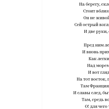
На берегу, ск
Стоит вблиз
Он не живой
Сей острый взг
И две руки,
Пред ним ле
И вновь прих
Как легки
Над морем
И вот гля
На тот восток,
Там Франция!
И славы след, б
Там, средь во
О! для чего