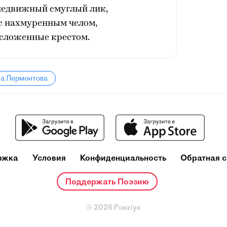
недвижный смуглый лик,
с нахмуренным челом,
 сложенные крестом.
ла Лермонтова
ржка
Условия
Конфиденциальность
Обратная с
Поддержать Поэзию
© 2026 Poeziya