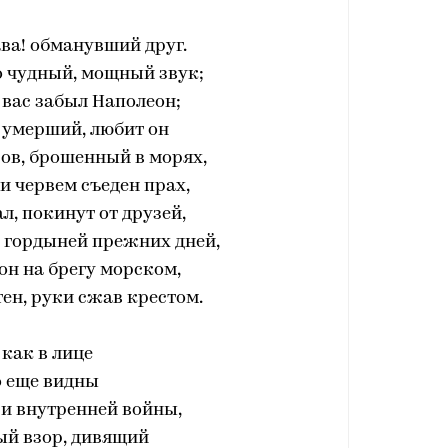
ава! обманувший друг.
о чудный, мощный звук;
о вас забыл Наполеон;
 умерший, любит он
ов, брошенный в морях,
 и червем съеден прах,
ал, покинут от друзей,
с гордыней прежних дней,
 он на брегу морском,
ен, руки сжав крестом.
 как в лице
о еще видны
 и внутренней войны,
ый взор, дивящий