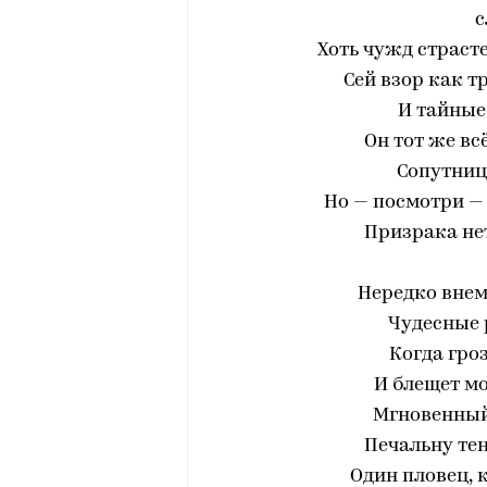
с
Хоть чужд страсте
Сей взор как т
И тайные
Он тот же вс
Сопутниц
Но — посмотри — 
Призрака нет
Нередко внем
Чудесные 
Когда гро
И блещет мо
Мгновенный
Печальну тен
Один пловец, 