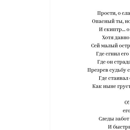
Прости, о сл
Опасный ты, н
И скиптр... 
Хотя давно
Сей малый остр
Где сгнил его
Где он страд
Презрев судьбу 
Где стаивал
Как ныне груст
О!
ег
Следы забот
И быстр