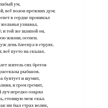
лабый ум,
й, всё полон прежних дум;
репет в сердце проникал
 желанья узнавал,
ё; и той же шляпой он,
ею жизни, осенен.
уж день блеснул в струях.
, всё пусто на скалах.
лет житель сих брегов
рассказы рыбаков.
за бунтует и шумит,
лния, и гром гремит,
 луч нередко озарял
ь, стоящую меж скал.
как ни был страх велик,