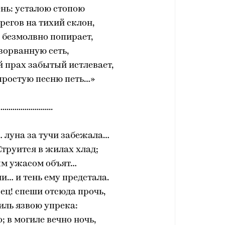
день: усталою стопою
регов на тихий склон,
 безмолвно попирает,
зорванную сеть,
ой прах забытый истлевает,
 простую песню петь…»
...........................
к… луна за тучи забежала…
 Струится в жилах хлад;
ым ужасом объят…
и… и тень ему предстала.
вец! спеши отсюда прочь,
 иль язвою упрека:
о; в могиле вечно ночь,