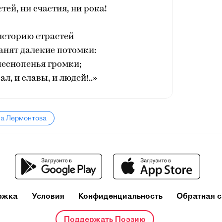
тей, ни счастия, ни рока!
историю страстей
анят далекие потомки:
песнопенья громки;
л, и славы, и людей!..»
ла Лермонтова
ржка
Условия
Конфиденциальность
Обратная с
Поддержать Поэзию