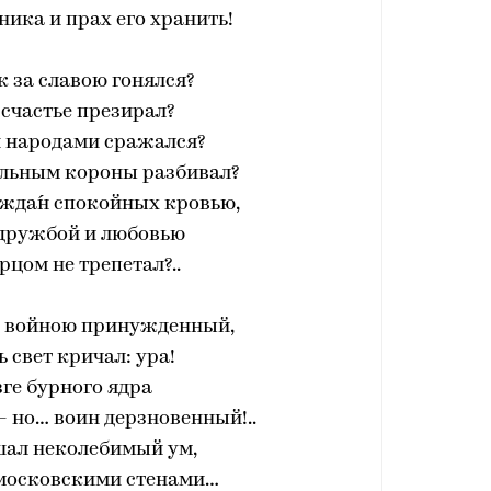
ика и прах его хранить!
к за славою гонялся?
и счастье презирал?
и народами сражался?
альным короны разбивал?
ажда́н спокойных кровью,
 дружбой и любовью
орцом не трепетал?..
о войною принужденный,
ь свет кричал: ура!
зге бурного ядра
— но… воин дерзновенный!..
шал неколебимый ум,
 московскими стенами…