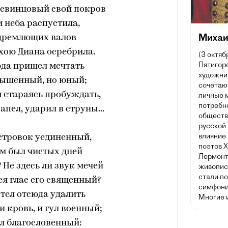
чь свинцовый свой покров
м неба распустила,
Михаи
 дремлющих валов
хою Диана осребрила.
(3 октяб
Пятигорс
юда пришел мечтать
художник
вышенный, но юный;
сочетаю
 стараясь пробуждать,
личные 
потребн
запел, ударил в струны...
обществ
русской
влияние 
 островок уединенный,
поэтов X
ем был чистых дней
Лермонт
 Не здесь ли звук мечей
живописи
стали п
лся глас его священный?
симфони
хотел отсюда удалить
Многие 
и кровь, и гул военный;
дел благословенный: