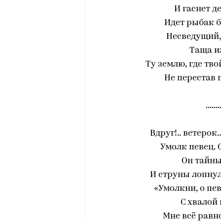
‎И гаснет 
Идет рыбак б
‎Несведущий,
‎Таща и
Ту землю, где тв
‎Не перестав
.......
Вдруг!.. ветеро
‎Умолк певец.
‎Он тайн
И струны лопнул
«Умолкни, о пе
‎С хвалой
‎Мне всё равн