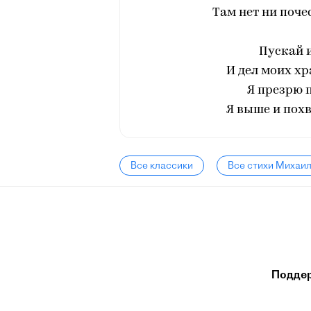
Там нет ни почес
‎Пускай 
И дел моих хр
‎Я презрю 
Я выше и похва
Все классики
Все стихи Михаи
Подде