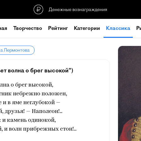
Денежные вознаграждения
ная
Творчество
Рейтинг
Категории
Классика
Р
ла Лермонтова
ет волна о брег высокой")
олна о брег высокой,
тник небрежно положен,
е и в яме неглубокой —
й, друзья! — Наполеон!..
: и камень одинокой,
 и волн прибрежных стон!..