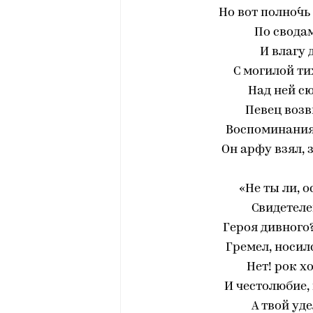
‎Но вот полно́
‎По свода
‎И влагу
С могилой ти
‎Над ней с
‎Певец воз
Воспоминания
‎Он арфу взял, 
‎«Не ты ли,
‎Свидетел
Героя дивного?
‎Гремел, носи
‎Нет! рок 
И честолюбие, 
‎А твой у