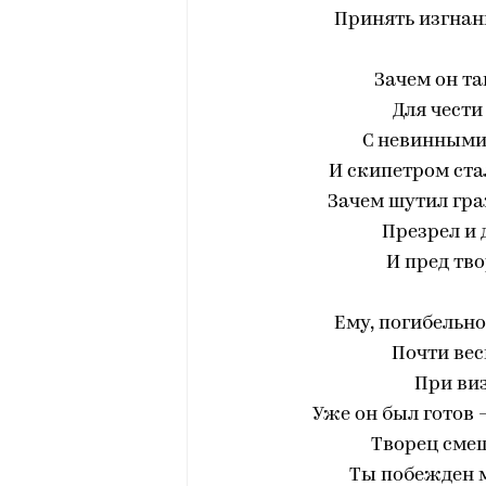
Принять изгнанн
Зачем он та
‎Для чест
‎С невинным
И скипетром ст
‎Зачем шутил гр
‎Презрел и
‎И пред тв
Ему, погибельн
‎Почти вес
‎При ви
Уже он был готов 
‎Творец сме
‎Ты побежден