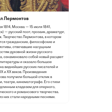
л Лермонтов
ря 1814, Москва — 15 июля 1841,
к) — русский поэт, прозаик, драматург,
. Творчество Лермонтова, в котором
тся гражданские, философские и
мотивы, отвечавшие насущным
остям духовной жизни русского
а, ознаменовало собой новый расцвет
 литературы и оказало большое
на виднейших русских писателей и
IX и XX веков. Произведения
ова получили большой отклик в
, театре, кинематографе. Его стихи
одлинным кладезем для оперного,
ческого и романсового творчества.
из них стали народными песнями.