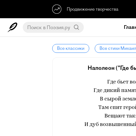
Продвижение творчества
Глав
Все классики
Все стихи Михаи
Наполеон ("Где бь
Где бьет в
Где дикий памя
‎В сырой земл
‎Там спит геро
‎Вещают так
И дуб возвышенный,