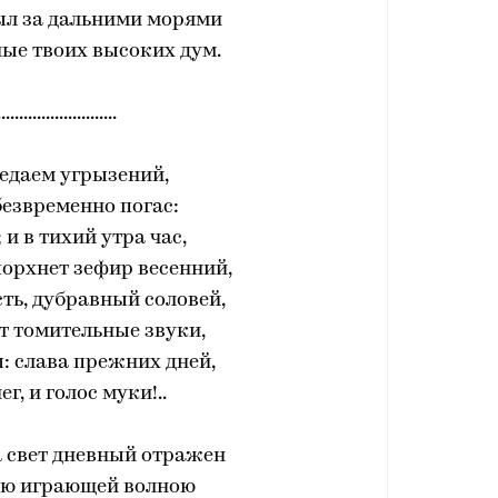
крыл за дальними морями
ые твоих высоких дум.
...........................
недаем угрызений,
безвременно погас:
 и в тихий утра час,
 порхнет зефир весенний,
сть, дубравный соловей,
т томительные звуки,
: слава прежних дней,
нег, и голос муки!..
а свет дневный отражен
ою играющей волною