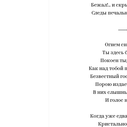
‎Бежал!.. и с
Следы печальн
.......
‎Огнем с
Ты здесь 
‎Покоен ты;
‎Как над тобой
‎Безвестный го
Порою издае
‎В них слышны
‎И голос 
Когда уже едв
‎Кристальн