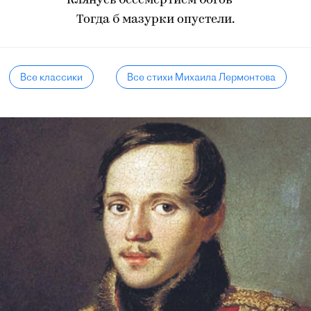
Клянусь бессмертием богов —
Тогда б мазурки опустели.
Все классики
Все стихи Михаила Лермонтова