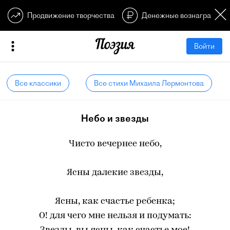
Продвижение творчества
Денежные вознагражден
Войти
Все классики
Все стихи Михаила Лермонтова
Небо и звезды
Чисто вечернее небо,
Ясны далекие звезды,
Ясны, как счастье ребенка;
О! для чего мне нельзя и подумать: