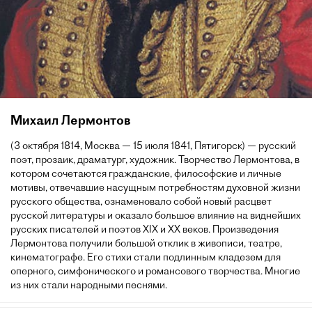
Михаил Лермонтов
(3 октября 1814, Москва — 15 июля 1841, Пятигорск) — русский
поэт, прозаик, драматург, художник. Творчество Лермонтова, в
котором сочетаются гражданские, философские и личные
мотивы, отвечавшие насущным потребностям духовной жизни
русского общества, ознаменовало собой новый расцвет
русской литературы и оказало большое влияние на виднейших
русских писателей и поэтов XIX и XX веков. Произведения
Лермонтова получили большой отклик в живописи, театре,
кинематографе. Его стихи стали подлинным кладезем для
оперного, симфонического и романсового творчества. Многие
из них стали народными песнями.