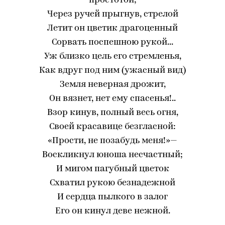
простотой;
Через ручей прыгнув, стрелой
Летит он цветик драгоценный
Сорвать поспешною рукой...
Уж близко цель его стремленья,
Как вдруг под ним (ужасный вид)
Земля неверная дрожит,
Он вязнет, нет ему спасенья!..
Взор кинув, полный весь огня,
Своей красавице безгласной:
«Прости, не позабудь меня!»—
Воскликнул юноша несчастный;
И мигом пагубный цветок
Схватил рукою безнадежной
И сердца пылкого в залог
Его он кинул деве нежной.