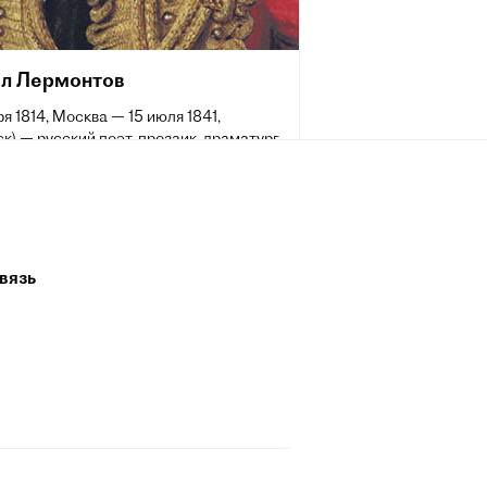
л Лермонтов
ря 1814, Москва — 15 июля 1841,
к) — русский поэт, прозаик, драматург,
. Творчество Лермонтова, в котором
тся гражданские, философские и
мотивы, отвечавшие насущным
остям духовной жизни русского
а, ознаменовало собой новый расцвет
 литературы и оказало большое
вязь
на виднейших русских писателей и
IX и XX веков. Произведения
ова получили большой отклик в
, театре, кинематографе. Его стихи
одлинным кладезем для оперного,
ческого и романсового творчества.
из них стали народными песнями.