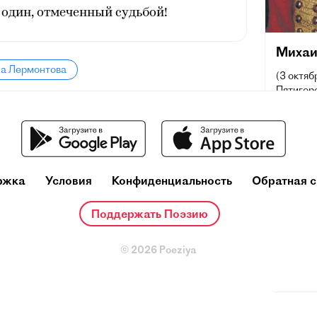
 один, отмеченный судьбой!
Михаи
ла Лермонтова
(3 октяб
Пятигорс
художник
сочетаю
личные 
потребн
обществ
русской
ржка
Условия
Конфиденциальность
Обратная с
влияние 
поэтов X
Поддержать Поэзию
Лермонт
живописи
стали п
© 2026 Poeziya
симфони
Многие 