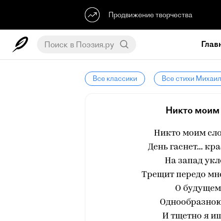
Продвижение творчества
Глав
Все классики
Все стихи Михаи
Никто моим 
Никто моим слов
День гаснет... к
На запад укл
Трещит передо мно
О будущем.
Однообразною
И тщетно я 