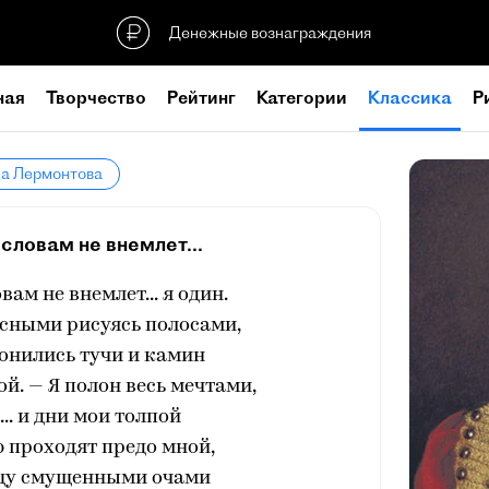
Денежные вознаграждения
ная
Творчество
Рейтинг
Категории
Классика
Р
ла Лермонтова
словам не внемлет...
ам не внемлет... я один.
расными рисуясь полосами,
онились тучи и камин
й. — Я полон весь мечтами,
.. и дни мои толпой
 проходят предо мной,
ищу смущенными очами