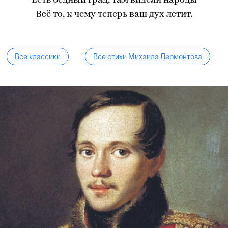
Есть бедный град, там видели народы
Всё то, к чему теперь ваш дух летит.
Все классики
Все стихи Михаила Лермонтова