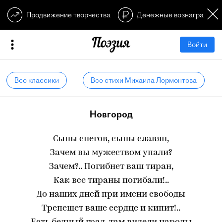
Продвижение творчества
Денежные вознагражден
Войти
Все классики
Все стихи Михаила Лермонтова
Новгород
Сыны снегов, сыны славян,
Зачем вы мужеством упали?
Зачем?.. Погибнет ваш тиран,
Как все тираны погибали!..
До наших дней при имени свободы
Трепещет ваше сердце и кипит!..