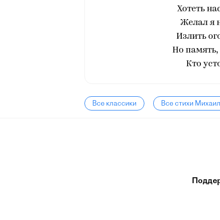
Хотеть на
Желал я 
Излить ог
Но память,
Кто уст
Все классики
Все стихи Михаи
Подде