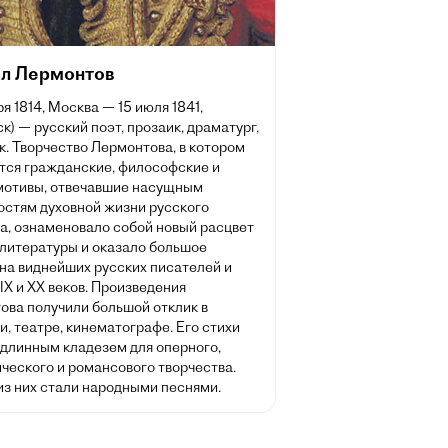
л Лермонтов
ря 1814, Москва — 15 июля 1841,
к) — русский поэт, прозаик, драматург,
. Творчество Лермонтова, в котором
тся гражданские, философские и
мотивы, отвечавшие насущным
остям духовной жизни русского
а, ознаменовало собой новый расцвет
 литературы и оказало большое
на виднейших русских писателей и
IX и XX веков. Произведения
ова получили большой отклик в
, театре, кинематографе. Его стихи
одлинным кладезем для оперного,
ческого и романсового творчества.
из них стали народными песнями.