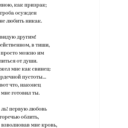
мною, как призрак;
 гроба осужден
не любить никак.
завидую другим!
ейственном, в тиши,
 просто можно им
литься от души.
жел мне как свинец:
ердечной пустоты…
 вот что, наконец
 мне готовил ты.
ль! первую любовь
горечью облить,
взволновав мне кровь,