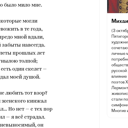
то было мило мне.
Михаи
 которые могли
вожить в те года,
(3 октяб
Пятигорс
редо мной вдали,
художник
 забыты навсегда.
сочетаю
елеты прошлых лет
личные 
потребн
унылою толпой;
обществ
есть один скелет —
русской
влияние 
дал моей душой.
поэтов X
Лермонт
не любить тот взор?
живописи
стали п
я женского кинжал
симфони
… Но нет — с тех пор
Многие 
ил — я всё страдал.
 невыносимый, он