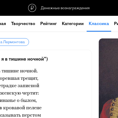
Денежные вознаграждения
ная
Творчество
Рейтинг
Категории
Классика
Р
ла Лермонтова
 я в тишине ночной")
в тишине ночной.
горевшая трещит,
етрадке записной
 женскую чертит:
инанье о былом,
 в кровавой пелене
казывать перстом