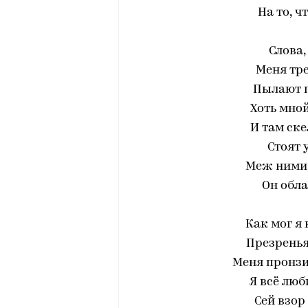
На то, ч
Слова,
Меня тре
Пылают п
Хоть мной
И там ск
Стоят 
Меж ними 
Он обла
Как мог я 
Презрень
Меня пронзил
Я всё люб
Сей взор