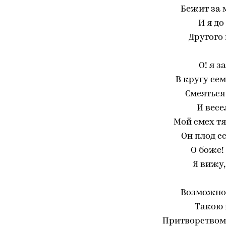
Бежит за 
И я до
Другого 
О! я 
В кругу сем
Смеяться
И весе
Мой смех тя
Он плод с
О боже!
Я вижу,
Возможно 
Такою 
Притворством 