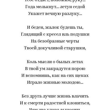
Тебе отдаст, положим, руку...
Года мелькнут... летун седой
Укажет вечную разлуку...
И беден, жалок будешь ты,
Глядящий с кресел иль подушки
На безобразные черты
Твоей докучливой старушки,
Коль мысли о былых летах
В твой ум закрадутся порою
И вспомнишь, как на сих щеках
Играло жизнью молодою...
Без друга лучше жизнь влачить
И к смерти радостней клониться,