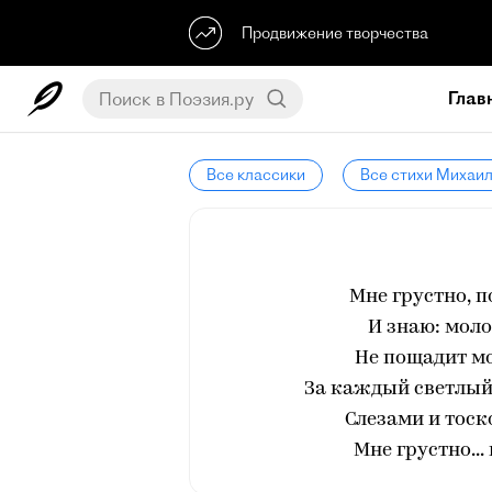
Продвижение творчества
Глав
Все классики
Все стихи Михаи
Мне грустно, п
И знаю: мол
Не пощадит мо
За каждый светлый 
Слезами и тоск
Мне грустно...