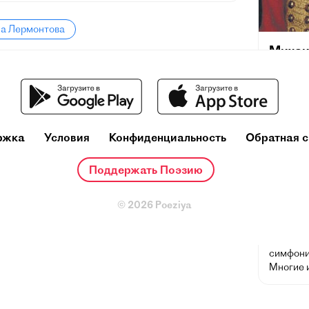
ла Лермонтова
Михаи
(3 октяб
Пятигорс
художник
сочетаю
личные 
ржка
Условия
Конфиденциальность
Обратная с
потребн
обществ
Поддержать Поэзию
русской
влияние 
поэтов X
© 2026 Poeziya
Лермонт
живописи
стали п
симфони
Многие 