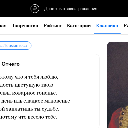
Денежные вознаграждения
ная
Творчество
Рейтинг
Категории
Классика
Р
ла Лермонтова
Отчего
отому что я тебя люблю,
одость цветущую твою
лвы коварное гоненье.
день иль сладкое мгновенье
ой заплатишь ты судьбе.
 потому что весело тебе.