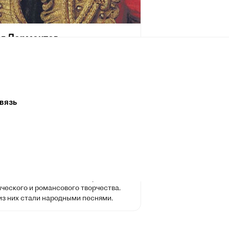
л Лермонтов
ря 1814, Москва — 15 июля 1841,
к) — русский поэт, прозаик, драматург,
. Творчество Лермонтова, в котором
тся гражданские, философские и
мотивы, отвечавшие насущным
вязь
остям духовной жизни русского
а, ознаменовало собой новый расцвет
 литературы и оказало большое
на виднейших русских писателей и
IX и XX веков. Произведения
ова получили большой отклик в
, театре, кинематографе. Его стихи
одлинным кладезем для оперного,
ческого и романсового творчества.
из них стали народными песнями.