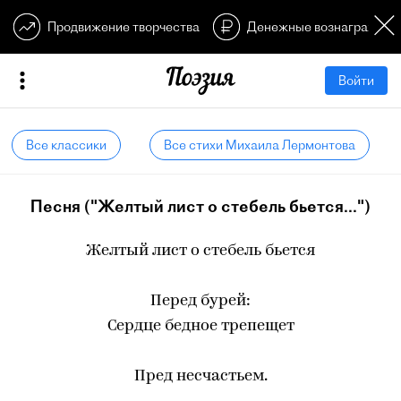
Продвижение творчества
Денежные вознагражден
Войти
Все классики
Все стихи Михаила Лермонтова
Песня ("Желтый лист о стебель бьется...")
Желтый лист о стебель бьется
Перед бурей:
Сердце бедное трепещет
Пред несчастьем.