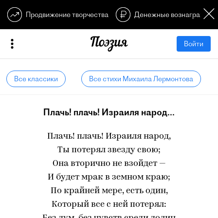
Продвижение творчества
Денежные вознагражден
Войти
Все классики
Все стихи Михаила Лермонтова
Плачь! плачь! Израиля народ...
Плачь! плачь! Израиля народ,
Ты потерял звезду свою;
Она вторично не взойдет —
И будет мрак в земном краю;
По крайней мере, есть один,
Который все с ней потерял: