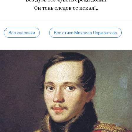
Без дум, без чувств среди долин
Он тень следов ее искал!..
Все классики
Все стихи Михаила Лермонтова