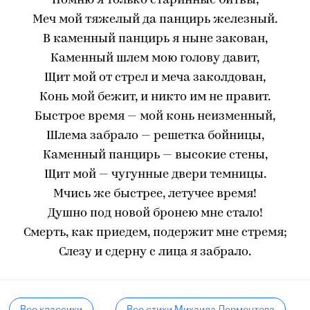
Помню я только старинные битвы,
Меч мой тяжелый да панцирь железный.
В каменный панцирь я ныне закован,
Каменный шлем мою голову давит,
Щит мой от стрел и меча заколдован,
Конь мой бежит, и никто им не правит.
Быстрое время — мой конь неизменный,
Шлема забрало — решетка бойницы,
Каменный панцирь — высокие стены,
Щит мой — чугунные двери темницы.
Мчись же быстрее, летучее время!
Душно под новой бронею мне стало!
Смерть, как приедем, подержит мне стремя;
Слезу и сдерну с лица я забрало.
Все классики
Все стихи Михаила Лермонтова