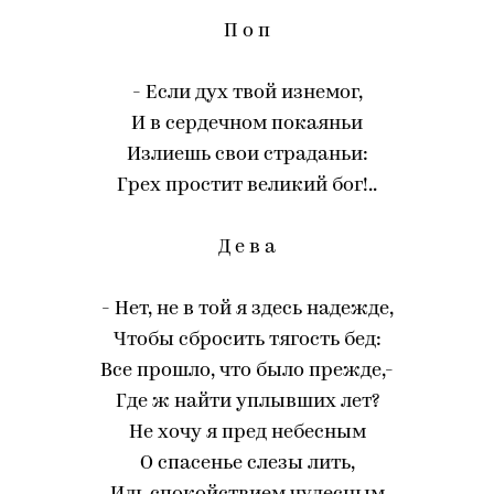
П о п
- Если дух твой изнемог,
И в сердечном покаяньи
Излиешь свои страданьи:
Грех простит великий бог!..
Д е в а
- Нет, не в той я здесь надежде,
Чтобы сбросить тягость бед:
Все прошло, что было прежде,-
Где ж найти уплывших лет?
Не хочу я пред небесным
О спасенье слезы лить,