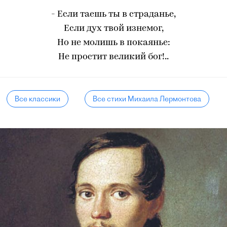
- Если таешь ты в страданье,
Если дух твой изнемог,
Но не молишь в покаянье:
Не простит великий бог!..
Все классики
Все стихи Михаила Лермонтова