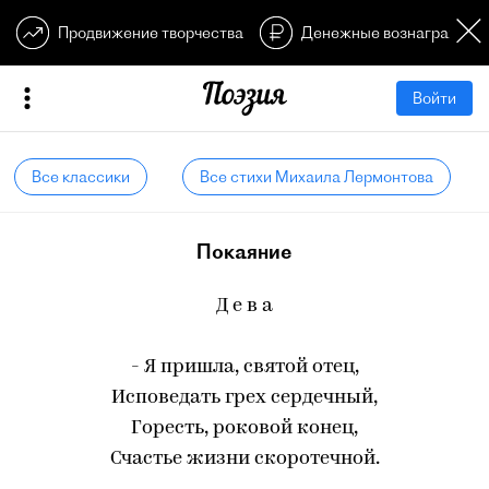
Продвижение творчества
Денежные вознагражден
Войти
Все классики
Все стихи Михаила Лермонтова
Покаяние
Д е в а
- Я пришла, святой отец,
Исповедать грех сердечный,
Горесть, роковой конец,
Счастье жизни скоротечной.