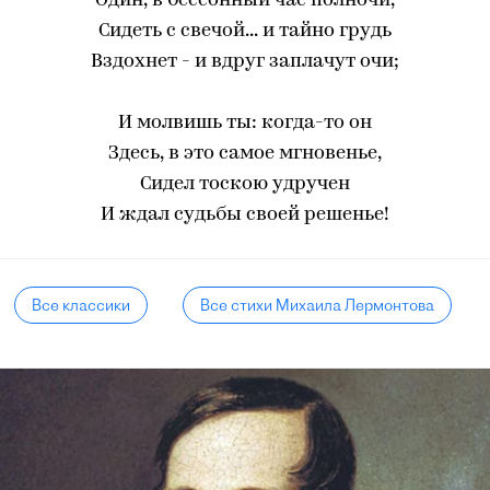
Один, в бессонный час полночи,
Сидеть с свечой... и тайно грудь
Вздохнет - и вдруг заплачут очи;
И молвишь ты: когда-то он
Здесь, в это самое мгновенье,
Сидел тоскою удручен
И ждал судьбы своей решенье!
Все классики
Все стихи Михаила Лермонтова