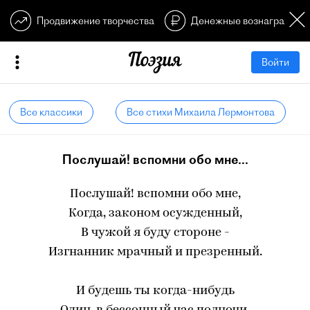
Продвижение творчества
Денежные вознагражден
Войти
Все классики
Все стихи Михаила Лермонтова
Послушай! вспомни обо мне...
Послушай! вспомни обо мне,
Когда, законом осужденный,
В чужой я буду стороне -
Изгнанник мрачный и презренный.
И будешь ты когда-нибудь