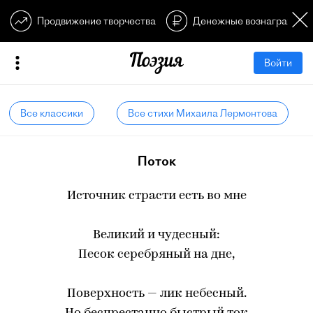
Продвижение творчества
Денежные вознагражден
Войти
Все классики
Все стихи Михаила Лермонтова
Поток
Источник страсти есть во мне
Великий и чудесный:
Песок серебряный на дне,
Поверхность — лик небесный.