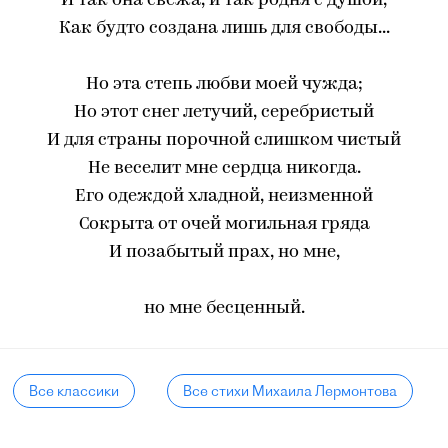
И так она свежа, и так родня с душой,
Как будто создана лишь для свободы...
Но эта степь любви моей чужда;
Но этот снег летучий, серебристый
И для страны порочной слишком чистый
Не веселит мне сердца никогда.
Его одеждой хладной, неизменной
Сокрыта от очей могильная гряда
И позабытый прах, но мне,
но мне бесценный.
Все классики
Все стихи Михаила Лермонтова