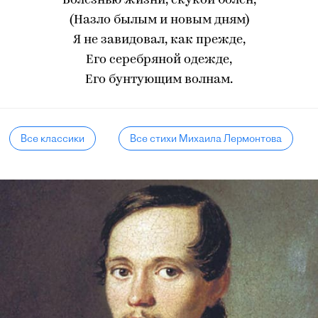
Болезнью жизни, скукой болен,
(Назло былым и новым дням)
Я не завидовал, как прежде,
Его серебряной одежде,
Его бунтующим волнам.
Все классики
Все стихи Михаила Лермонтова