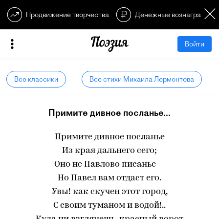
Продвижение творчества
Денежные вознагражден
Войти
Все классики
Все стихи Михаила Лермонтова
Примите дивное посланье...
Примите дивное посланье
Из края дальнего сего;
Оно не Павлово писанье —
Но Павел вам отдаст его.
Увы! как скучен этот город,
С своим туманом и водой!..