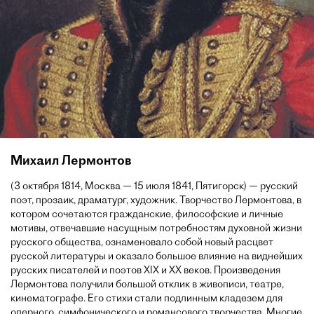
Михаил Лермонтов
(3 октября 1814, Москва — 15 июля 1841, Пятигорск) — русский
поэт, прозаик, драматург, художник. Творчество Лермонтова, в
котором сочетаются гражданские, философские и личные
мотивы, отвечавшие насущным потребностям духовной жизни
русского общества, ознаменовало собой новый расцвет
русской литературы и оказало большое влияние на виднейших
русских писателей и поэтов XIX и XX веков. Произведения
Лермонтова получили большой отклик в живописи, театре,
кинематографе. Его стихи стали подлинным кладезем для
оперного, симфонического и романсового творчества. Многие