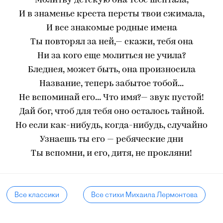
Молитву детскую она тебе шептала,
И в знаменье креста персты твои сжимала,
И все знакомые родные имена
Ты повторял за ней,— скажи, тебя она
Ни за кого еще молиться не учила?
Бледнея, может быть, она произносила
Название, теперь забытое тобой...
Не вспоминай его... Что имя?— звук пустой!
Дай бог, чтоб для тебя оно осталось тайной.
Но если как-нибудь, когда-нибудь, случайно
Узнаешь ты его — ребяческие дни
Ты вспомни, и его, дитя, не прокляни!
Все классики
Все стихи Михаила Лермонтова