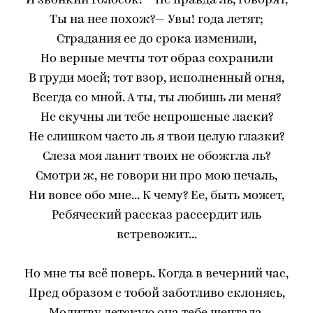
И звонкий голосок!— Не правда ль, говорят,
Ты на нее похож?— Увы! года летят;
Страдания ее до срока изменили,
Но верные мечты тот образ сохранили
В груди моей; тот взор, исполненный огня,
Всегда со мной. А ты, ты любишь ли меня?
Не скучны ли тебе непрошеные ласки?
Не слишком часто ль я твои целую глазки?
Слеза моя ланит твоих не обожгла ль?
Смотри ж, не говори ни про мою печаль,
Ни вовсе обо мне... К чему? Ее, быть может,
Ребяческий рассказ рассердит иль
встревожит...
Но мне ты всё поверь. Когда в вечерний час,
Пред образом с тобой заботливо склонясь,