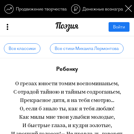
Продвижение творчества
Денежные вознагражден
Войти
Все классики
Все стихи Михаила Лермонтова
Ребенку
О грезах юности томим воспоминаньем,
С отрадой тайною и тайным содроганьем,
Прекрасное дитя, я на тебя смотрю...
О, если б знало ты, как я тебя люблю!
Как милы мне твои улыбки молодые,
И быстрые глаза, и кудри золотые,