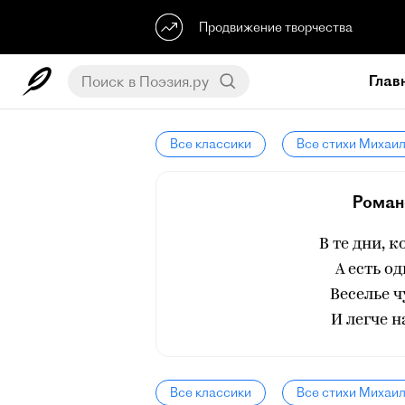
Продвижение творчества
Глав
Все классики
Все стихи Михаи
Романс
В те дни, 
А есть о
Веселье 
И легче н
Все классики
Все стихи Михаи