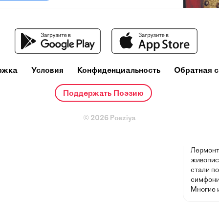
Михаи
(3 октяб
Пятигорс
ржка
Условия
Конфиденциальность
Обратная с
художник
сочетаю
личные 
Поддержать Поэзию
потребн
обществ
© 2026 Poeziya
русской
влияние 
поэтов X
Лермонт
живописи
стали п
симфони
Многие 