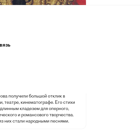
л Лермонтов
ря 1814, Москва — 15 июля 1841,
к) — русский поэт, прозаик, драматург,
вязь
. Творчество Лермонтова, в котором
тся гражданские, философские и
мотивы, отвечавшие насущным
остям духовной жизни русского
а, ознаменовало собой новый расцвет
 литературы и оказало большое
на виднейших русских писателей и
IX и XX веков. Произведения
ова получили большой отклик в
, театре, кинематографе. Его стихи
одлинным кладезем для оперного,
ческого и романсового творчества.
из них стали народными песнями.