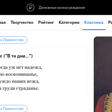
Денежные вознаграждения
ная
Творчество
Рейтинг
Категории
Классика
Р
ла Лермонтова
 ("В те дни...")
когда уж нет надежд,
дно воспоминанье,
чуждо наших вежд,
а груди страданье.
ла Лермонтова