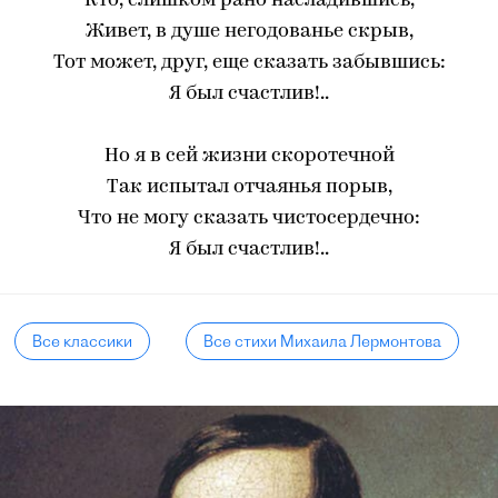
Кто, слишком рано насладившись,
Живет, в душе негодованье скрыв,
Тот может, друг, еще сказать забывшись:
Я был счастлив!..
Но я в сей жизни скоротечной
Так испытал отчаянья порыв,
Что не могу сказать чистосердечно:
Я был счастлив!..
Все классики
Все стихи Михаила Лермонтова