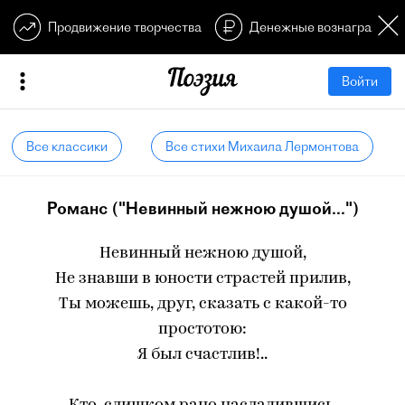
Продвижение творчества
Денежные вознагражден
Войти
Все классики
Все стихи Михаила Лермонтова
Романс ("Невинный нежною душой...")
Невинный нежною душой,
Не знавши в юности страстей прилив,
Ты можешь, друг, сказать с какой-то
простотою:
Я был счастлив!..