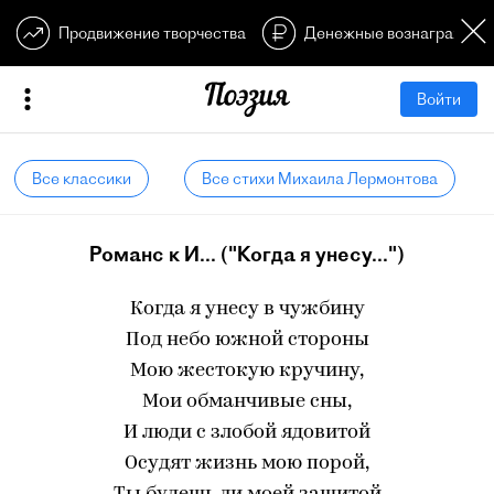
Продвижение творчества
Денежные вознагражден
Войти
Все классики
Все стихи Михаила Лермонтова
Романс к И... ("Когда я унесу...")
Когда я унесу в чужбину
Под небо южной стороны
Мою жестокую кручину,
Мои обманчивые сны,
И люди с злобой ядовитой
Осудят жизнь мою порой,