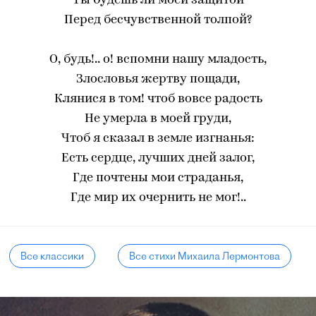
Ты будешь ли моей защитой
Перед бесчувственной толпой?
О, будь!.. о! вспомни нашу младость,
Злословья жертву пощади,
Клянися в том! чтоб вовсе радость
Не умерла в моей груди,
Чтоб я сказал в земле изгнанья:
Есть сердце, лучших дней залог,
Где почтены мои страданья,
Где мир их очернить не мог!..
Все классики
Все стихи Михаила Лермонтова