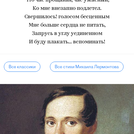
Что час прощанья, час ужасный,
Ко мне внезапно подлетел.
Свершилось! голосом бесценным
Мне больше сердца не питать,
Запрусь в углу уединенном
И буду плакать... вспоминать!
Все классики
Все стихи Михаила Лермонтова