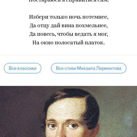
Постараюсь я справиться сам.
Избери только ночь потемнее,
Да отцу дай вина похмельнее,
Да повесь, чтобы ведать я мог,
На окно полосатый платок.
Все классики
Все стихи Михаила Лермонтова