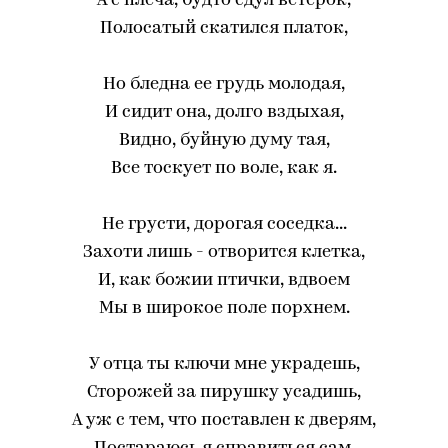
А с плеча, будто сдул ветерок,
Полосатый скатился платок,
Но бледна ее грудь молодая,
И сидит она, долго вздыхая,
Видно, буйную думу тая,
Все тоскует по воле, как я.
Не грусти, дорогая соседка...
Захоти лишь - отворится клетка,
И, как божии птички, вдвоем
Мы в широкое поле порхнем.
У отца ты ключи мне украдешь,
Сторожей за пирушку усадишь,
А уж с тем, что поставлен к дверям,