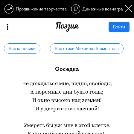
Продвижение творчества
Денежные вознагражден
Войти
Все классики
Все стихи Михаила Лермонтова
Соседка
Не дождаться мне, видно, свободы,
А тюремные дни будто годы;
И окно высоко над землей!
И у двери стоит часовой!
Умереть бы уж мне в этой клетке,