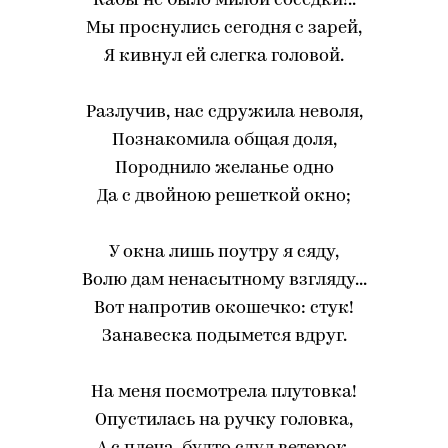
Кабы не было милой соседки!..
Мы проснулись сегодня с зарей,
Я кивнул ей слегка головой.
Разлучив, нас сдружила неволя,
Познакомила общая доля,
Породнило желанье одно
Да с двойною решеткой окно;
У окна лишь поутру я сяду,
Волю дам ненасытному взгляду...
Вот напротив окошечко: стук!
Занавеска подымется вдруг.
На меня посмотрела плутовка!
Опустилась на ручку головка,