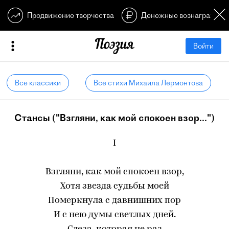
Продвижение творчества
Денежные вознагражден
Войти
Все классики
Все стихи Михаила Лермонтова
Стансы ("Взгляни, как мой спокоен взор...")
I
Взгляни, как мой спокоен взор,
Хотя звезда судьбы моей
Померкнула с давнишних пор
И с нею думы светлых дней.