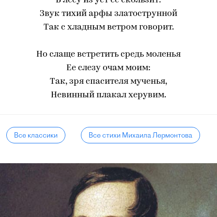
В лесу из уст ее скользит:
Звук тихий арфы златострунной
Так с хладным ветром говорит.
Но слаще встретить средь моленья
Ее слезу очам моим:
Так, зря спасителя мученья,
Невинный плакал херувим.
Все классики
Все стихи Михаила Лермонтова