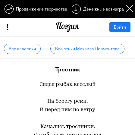
Продвижение творчества
Денежные вознагражден
Войти
Все классики
Все стихи Михаила Лермонтова
Тростник
Сидел рыбак веселый
На берегу реки,
И перед ним по ветру
Качались тростники.