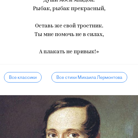
Души моей младой.
Рыбак, рыбак прекрасный,
Оставь же свой тростник.
Ты мне помочь не в силах,
А плакать не привык!»
Все классики
Все стихи Михаила Лермонтова