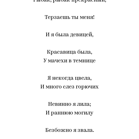
Рыбак, рыбак прекрасный,
Терзаешь ты меня!
И я была девицей,
Красавица была,
У мачехи в темнице
Я некогда цвела,
И много слез горючих
Невинно я лила;
И раннюю могилу
Безбожно я звала.