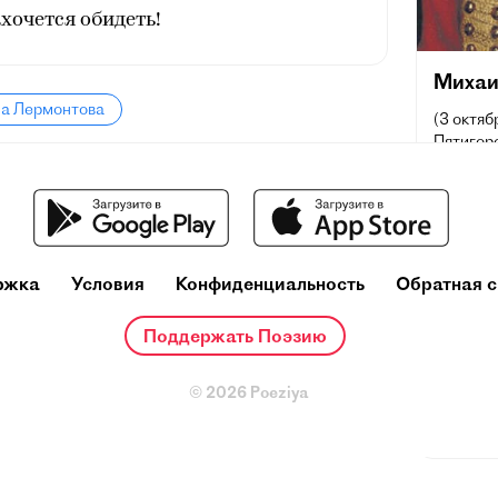
ахочется обидеть!
Михаи
ла Лермонтова
(3 октяб
Пятигорс
художник
сочетаю
личные 
потребн
обществ
русской
ржка
Условия
Конфиденциальность
Обратная с
влияние 
поэтов X
Поддержать Поэзию
Лермонт
живописи
стали п
© 2026 Poeziya
симфони
Многие 