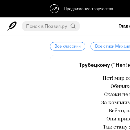
Продвижение творчества
Глав
Все классики
Все стихи Михаи
Трубецкому ("Нет! м
Нет! мир с
Обиняк
Скажи не 
За компли
Всё то, 
Они прив
Так стану