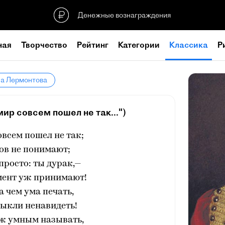
Денежные вознаграждения
ная
Творчество
Рейтинг
Категории
Классика
Р
ла Лермонтова
ир совсем пошел не так...")
овсем пошел не так;
ов не понимают;
просто: ты дурак,—
мент уж принимают!
на чем ума печать,
ыкли ненавидеть!
 ж умным называть,