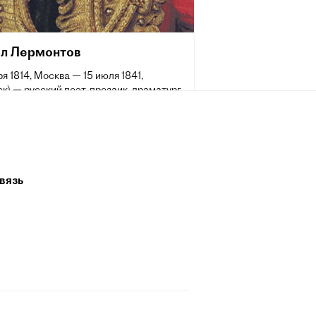
л Лермонтов
ря 1814, Москва — 15 июля 1841,
к) — русский поэт, прозаик, драматург,
. Творчество Лермонтова, в котором
тся гражданские, философские и
мотивы, отвечавшие насущным
остям духовной жизни русского
а, ознаменовало собой новый расцвет
 литературы и оказало большое
вязь
на виднейших русских писателей и
IX и XX веков. Произведения
ова получили большой отклик в
, театре, кинематографе. Его стихи
одлинным кладезем для оперного,
ческого и романсового творчества.
из них стали народными песнями.