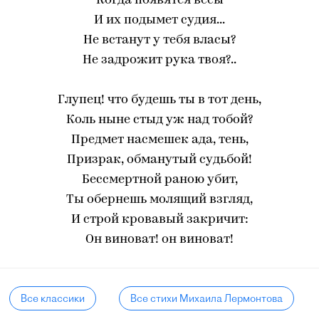
Когда появятся весы
И их подымет судия...
Не встанут у тебя власы?
Не задрожит рука твоя?..
Глупец! что будешь ты в тот день,
Коль ныне стыд уж над тобой?
Предмет насмешек ада, тень,
Призрак, обманутый судьбой!
Бессмертной раною убит,
Ты обернешь молящий взгляд,
И строй кровавый закричит:
Он виноват! он виноват!
Все классики
Все стихи Михаила Лермонтова