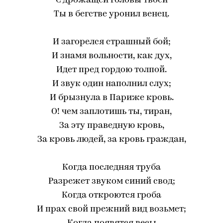
С дрожащей головы твоей
Ты в бегстве уронил венец.
И загорелся страшный бой;
И знамя вольности, как дух,
Идет пред гордою толпой.
И звук один наполнил слух;
И брызнула в Париже кровь.
О! чем заплотишь ты, тиран,
За эту праведную кровь,
За кровь людей, за кровь граждан,
Когда последняя труба
Разрежет звуком синий свод;
Когда откроются гроба
И прах свой прежний вид возьмет;