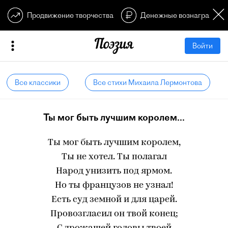
Продвижение творчества
Денежные вознагражден
Войти
Все классики
Все стихи Михаила Лермонтова
Ты мог быть лучшим королем...
Ты мог быть лучшим королем,
Ты не хотел. Ты полагал
Народ унизить под ярмом.
Но ты французов не узнал!
Есть суд земной и для царей.
Провозгласил он твой конец;