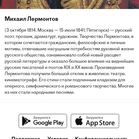
Михаил Лермонтов
(3 октября 1814, Москва — 15 июля 1841, Пятигорск) — русский
поэт, прозаик, драматург, художник. Творчество Лермонтова, в
котором сочетаются гражданские, философские и личные
мотивы, отвечавшие насущным потребностям духовной жизни
русского общества, ознаменовало собой новый расцвет
русской литературы и оказало большое влияние на виднейших
русских писателей и поэтов XIX и XX веков. Произведения
Лермонтова получили большой отклик в живописи, театре,
кинематографе. Его стихи стали подлинным кладезем для
оперного, симфонического и романсового творчества. Многие
из них стали народными песнями.
Поддержка
Условия
Конфиденциальность