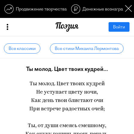
Продвижение творчества
Денежные вознагражден
Войти
Все классики
Все стихи Михаила Лермонтова
Ты молод. Цвет твоих кудрей...
Ты молод. Цвет твоих кудрей
Не уступает цвету ночи,
Как день твои блистают очи
При встрече радостных очей;
Ты, от души смеясь смешному,