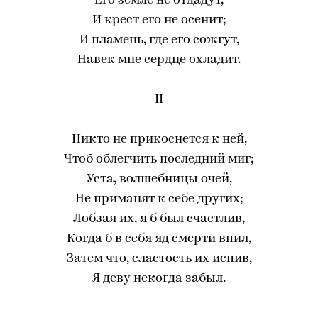
Его земле не отдадут,
И крест его не осенит;
И пламень, где его сожгут,
Навек мне сердце охладит.
II
Никто не прикоснется к ней,
Чтоб облегчить последний миг;
Уста, волшебницы очей,
Не приманят к себе других;
Лобзая их, я б был счастлив,
Когда б в себя яд смерти впил,
Затем что, сластость их испив,
Я деву некогда забыл.