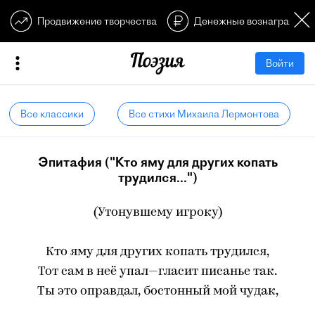
Продвижение творчества
Денежные вознагражден
Войти
Все классики
Все стихи Михаила Лермонтова
Эпитафия ("Кто яму для других копать
трудился...")
(Утонувшему игроку)
Кто яму для других копать трудился,
Тот сам в неё упал—гласит писанье так.
Ты это оправдал, бостонный мой чудак,