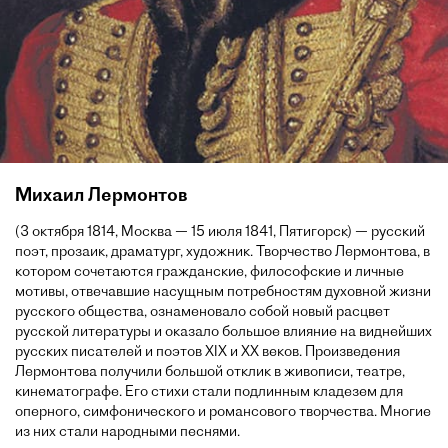
Михаил Лермонтов
(3 октября 1814, Москва — 15 июля 1841, Пятигорск) — русский
поэт, прозаик, драматург, художник. Творчество Лермонтова, в
котором сочетаются гражданские, философские и личные
мотивы, отвечавшие насущным потребностям духовной жизни
русского общества, ознаменовало собой новый расцвет
русской литературы и оказало большое влияние на виднейших
русских писателей и поэтов XIX и XX веков. Произведения
Лермонтова получили большой отклик в живописи, театре,
кинематографе. Его стихи стали подлинным кладезем для
оперного, симфонического и романсового творчества. Многие
из них стали народными песнями.