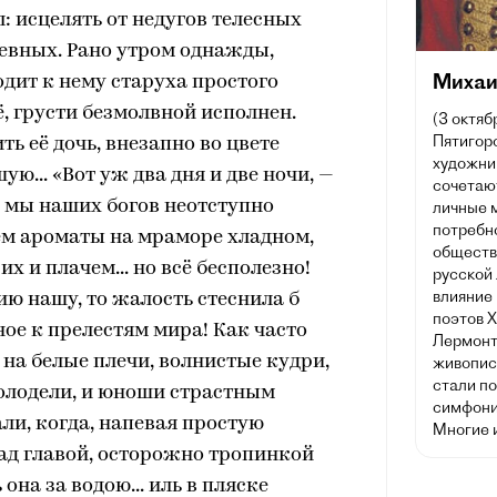
: исцелять от недугов телесных
евных. Рано утром однажды,
Михаи
дит к нему старуха простого
ё, грусти безмолвной исполнен.
(3 октяб
Пятигорс
ть её дочь, внезапно во цвете
художник
ю... «Вот уж два дня и две ночи, —
сочетаю
— мы наших богов неотступно
личные 
потребн
м ароматы на мраморе хладном,
обществ
х и плачем... но всё бесполезно!
русской
влияние 
ию нашу, то жалость стеснила б
поэтов X
ое к прелестям мира! Как часто
Лермонт
на белые плечи, волнистые кудри,
живописи
стали п
молодели, и юноши страстным
симфони
ли, когда, напевая простую
Многие 
ад главой, осторожно тропинкой
она за водою... иль в пляске