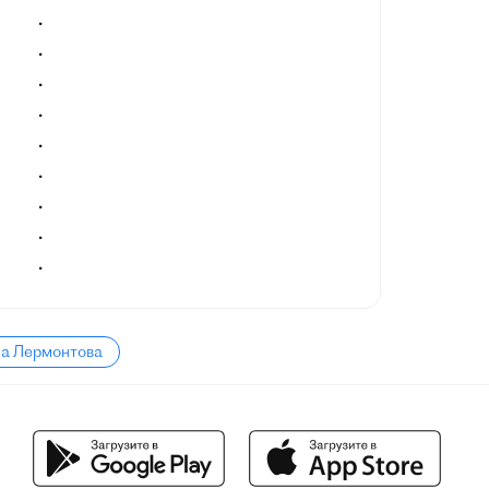
.
.
.
.
.
.
.
.
.
ла Лермонтова