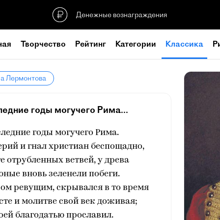
Денежные вознаграждения
ная
Творчество
Рейтинг
Категории
Классика
Р
ла Лермонтова
ледние годы могучего Рима...
следние годы могучего Рима.
рий и гнал христиан беспощадно,
е отрубленных ветвей, у древа
ные вновь зеленели побеги.
ром ревущим, скрывался в то время
сте и молитве свой век доживая;
воей благодатью прославил.