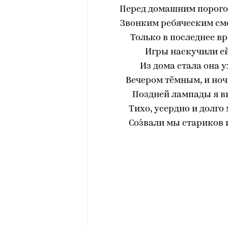
Перед домашним порого
Звонким ребяческим сме
Только в последнее в
Игры наскучили ей
Из дома стала она 
Вечером тёмным, и ночи
Поздней лампады я ви
Тихо, усердно и долго м
Со́звали мы стариков 