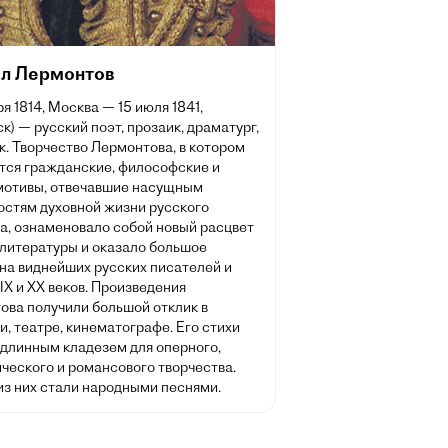
л Лермонтов
ря 1814, Москва — 15 июля 1841,
к) — русский поэт, прозаик, драматург,
. Творчество Лермонтова, в котором
тся гражданские, философские и
мотивы, отвечавшие насущным
остям духовной жизни русского
а, ознаменовало собой новый расцвет
 литературы и оказало большое
на виднейших русских писателей и
IX и XX веков. Произведения
ова получили большой отклик в
, театре, кинематографе. Его стихи
одлинным кладезем для оперного,
ческого и романсового творчества.
из них стали народными песнями.