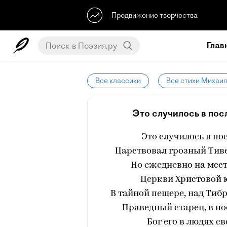
Продвижение творчества
Глав
Все классики
Все стихи Михаи
Это случилось в пос
Это случилось в по
Царствовал грозный Тиве
Но ежедневно на мест
Церкви Христовой ю
В тайной пещере, над Тиб
Праведный старец, в по
Бог его в людях с