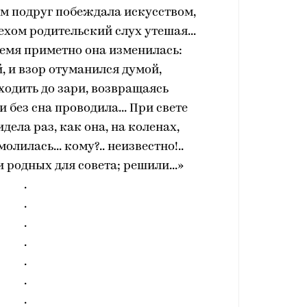
м подруг побеждала искусством,
хом родительский слух утешая...
ремя приметно она изменилась:
, и взор отуманился думой,
уходить до зари, возвращаясь
 без сна проводила... При свете
дела раз, как она, на коленах,
олилась... кому?.. неизвестно!..
и родных для совета; решили...»
.
.
.
.
.
.
.