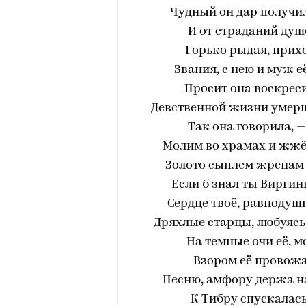
Чудный он дар получил
И от страданий душ
Горько рыдая, прихо
Звания, с нею и муж е
Просит она воскреси
Девственной жизни умершу
Так она говорила, 
Молим во храмах и жжё
Золото сыплем жрецам и
Если б знал ты Виргин
Сердце твоё, равнодушн
Дряхлые старцы, любуясь 
На темные очи её, 
Взором её провожа
Песню, амфору держа н
К Тибру спускалась 