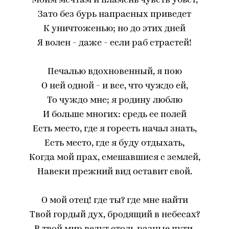
Моим мечтам и пламень чувств убьет,
Зато без бурь напрасных приведет
К уничтоженью; но до этих дней
Я волен - даже - если раб страстей!
Печалью вдохновенный, я пою
О ней одной - и все, что чуждо ей,
То чуждо мне; я родину люблю
И больше многих: средь ее полей
Есть место, где я горесть начал знать,
Есть место, где я буду отдыхать,
Когда мой прах, смешавшися с землей,
Навеки прежний вид оставит свой.
О мой отец! где ты? где мне найти
Твой гордый дух, бродящий в небесах?