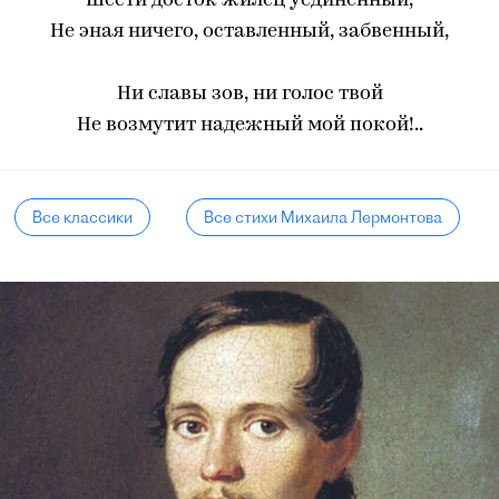
Шести досток жилец уединенный,
Не эная ничего, оставленный, забвенный,
Ни славы зов, ни голос твой
Не возмутит надежный мой покой!..
Все классики
Все стихи Михаила Лермонтова