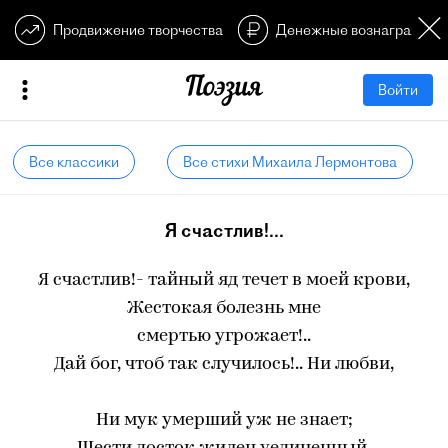
Продвижение творчества
Денежные вознагражден
Войти
Все классики
Все стихи Михаила Лермонтова
Я счастлив!...
Я счастлив!- тайный яд течет в моей крови,
Жестокая болезнь мне
смертью угрожает!..
Дай бог, чтоб так случилось!.. Ни любви,
Ни мук умерший уж не знает;