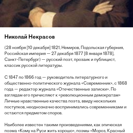
Николай Некрасов
(28 ноября [10 декабря] 1821, Немиров, Подольская губерния,
Российская империя — 27 декабря 1877 [8 января 1878],
Санкт-Петербург) — русский поэт, прозаик и публицист,
классик русской литературы.
С 1847 по 1866 год — руководитель литературного и
общественно-политического журнала «Современник», с 1868
года — редактор журнала «Отечественные записки». По
взглядам его причисляют к «революционным демократам»
Личные нравственные качества поэта, ввиду нескольких
поступков, неоднозначно воспринимались современниками и
остаются предметом споров.
Наиболее известен такими произведениями, как эпическая
поэма «Кому на Руси жить хорошо», поэмы «Мороз, Красный