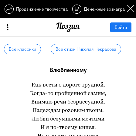
Продвижение творчества
Денежные вознагражден
Войти
Все классики
Все стихи Николая Некрасова
Влюбленному
Как вести о дороге трудной,
Когда-то пройденной самим,
Внимаю речи безрассудной,
Надеждам розовым твоим.
Любви безумными мечтами
И я по-твоему кипел,