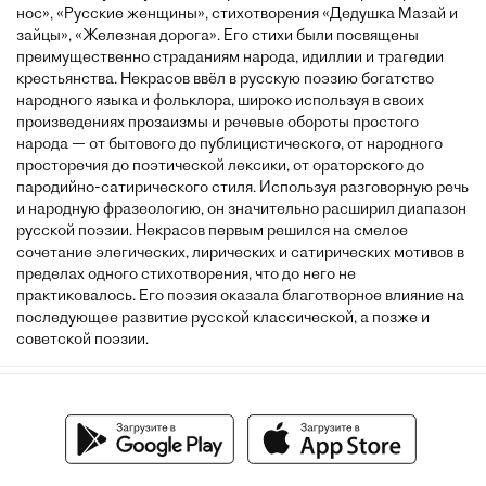
нос», «Русские женщины», стихотворения «Дедушка Мазай и
зайцы», «Железная дорога». Его стихи были посвящены
преимущественно страданиям народа, идиллии и трагедии
крестьянства. Некрасов ввёл в русскую поэзию богатство
народного языка и фольклора, широко используя в своих
произведениях прозаизмы и речевые обороты простого
народа — от бытового до публицистического, от народного
просторечия до поэтической лексики, от ораторского до
пародийно-сатирического стиля. Используя разговорную речь
и народную фразеологию, он значительно расширил диапазон
русской поэзии. Некрасов первым решился на смелое
сочетание элегических, лирических и сатирических мотивов в
пределах одного стихотворения, что до него не
практиковалось. Его поэзия оказала благотворное влияние на
последующее развитие русской классической, а позже и
советской поэзии.