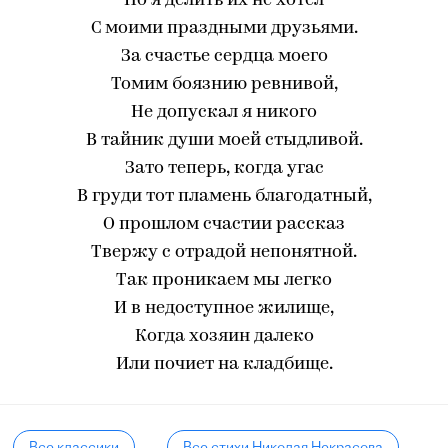
Но я делить их не хотел
С моими праздными друзьями.
За счастье сердца моего
Томим боязнию ревнивой,
Не допускал я никого
В тайник души моей стыдливой.
Зато теперь, когда угас
В груди тот пламень благодатный,
О прошлом счастии рассказ
Твержу с отрадой непонятной.
Так проникаем мы легко
И в недоступное жилище,
Когда хозяин далеко
Или почиет на кладбище.
Все классики
Все стихи Николая Некрасова