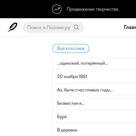
Продвижение творчества
Глав
Все классики
...одинокий, потерянный...
20 ноября 1861
Ах, были счастливые годы...
Безвестен я...
Буря
В деревне