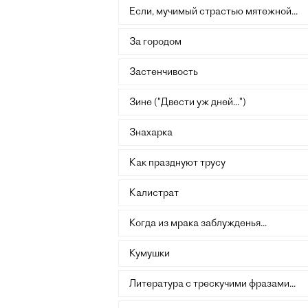
Если, мучимый страстью мятежной...
За городом
Застенчивость
Зине ("Двести уж дней...")
Знахарка
Как празднуют трусу
Калистрат
Когда из мрака заблужденья...
Кумушки
Литература с трескучими фразами...