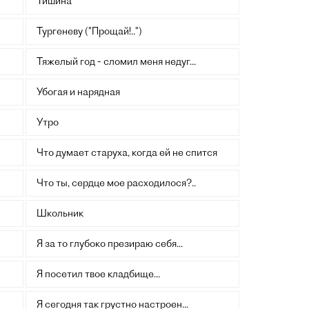
Тишина
Тургеневу ("Прощай!..")
Тяжелый год - сломил меня недуг...
"
Убогая и нарядная
Утро
Что думает старуха, когда ей не спится
Что ты, сердце мое расходилося?..
Школьник
Я за то глубоко презираю себя...
Я посетил твое кладбище...
Я сегодня так грустно настроен...