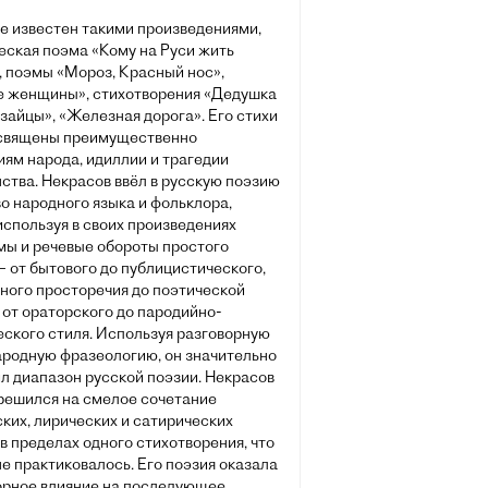
е известен такими произведениями,
еская поэма «Кому на Руси жить
, поэмы «Мороз, Красный нос»,
е женщины», стихотворения «Дедушка
зайцы», «Железная дорога». Его стихи
священы преимущественно
ям народа, идиллии и трагедии
ства. Некрасов ввёл в русскую поэзию
о народного языка и фольклора,
спользуя в своих произведениях
мы и речевые обороты простого
 от бытового до публицистического,
дного просторечия до поэтической
 от ораторского до пародийно-
еского стиля. Используя разговорную
народную фразеологию, он значительно
л диапазон русской поэзии. Некрасов
решился на смелое сочетание
ких, лирических и сатирических
в пределах одного стихотворения, что
не практиковалось. Его поэзия оказала
орное влияние на последующее