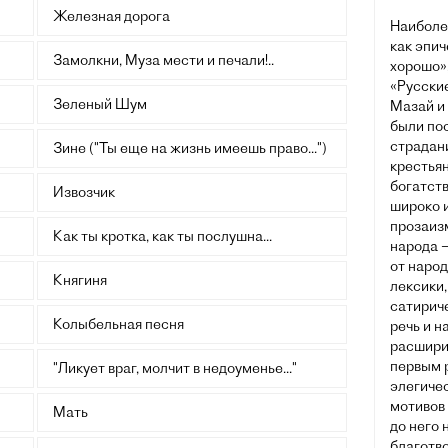
Железная дорога
Наиболе
как эпич
Замолкни, Муза мести и печали!..
хорошо»
«Русски
Зеленый Шум
Мазай и 
были по
страдани
Зине ("Ты еще на жизнь имеешь право...")
крестьян
богатств
Извозчик
широко и
прозаиз
Как ты кротка, как ты послушна...
народа —
от наро
Княгиня
лексики,
сатирич
Колыбельная песня
речь и 
расшири
первым 
"Ликует враг, молчит в недоуменье..."
элегичес
мотивов 
Мать
до него 
благотв