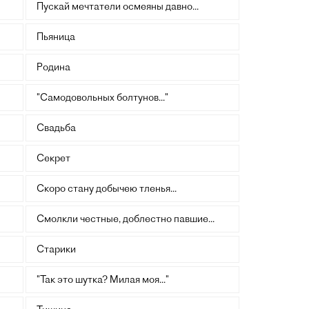
Пускай мечтатели осмеяны давно...
Пьяница
Родина
"Самодовольных болтунов..."
Свадьба
Секрет
Скоро стану добычею тленья...
Смолкли честные, доблестно павшие...
Старики
"Так это шутка? Милая моя..."