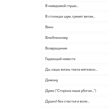
В неведомой глуши...
В столицах шум, гремят витии...
Вино
Влюбленному
Возвращение
Гадающей невесте
Да, наша жизнь текла мятежно...
Демону
Дума ("Сторона наша убогая...")
Душно! без счастья и воли...