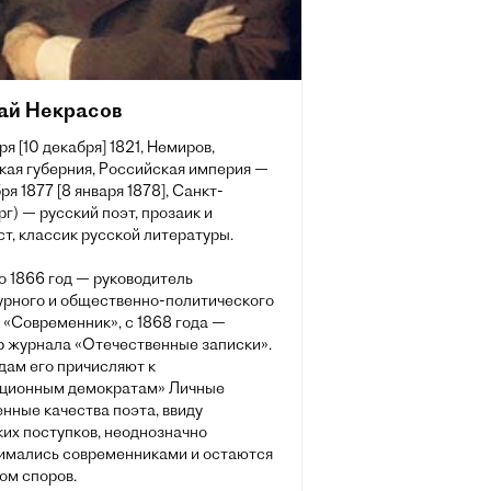
ай Некрасов
ря [10 декабря] 1821, Немиров,
кая губерния, Российская империя —
ря 1877 [8 января 1878], Санкт-
г) — русский поэт, прозаик и
т, классик русской литературы.
о 1866 год — руководитель
урного и общественно-политического
 «Современник», с 1868 года —
р журнала «Отечественные записки».
дам его причисляют к
ционным демократам» Личные
нные качества поэта, ввиду
ких поступков, неоднозначно
имались современниками и остаются
ом споров.