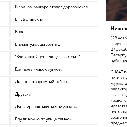
В полном разгаре страда деревенская...
В. Г. Белинский
Никол
Влас
(28 нояб
Подольс
Внимая ужасам войны...
27 декаб
Петербур
"Вчерашний день, часу в шестом..."
публицис
Где твое личико смуглое...
С 1847 п
литерат
Давно - отвергнутый тобою...
журнала
редакто
Друзьям
По взгля
«револю
нравстве
Душа мрачна, мечты мои унылы...
несколь
восприн
Еду ли ночью по улице темной...
предмет