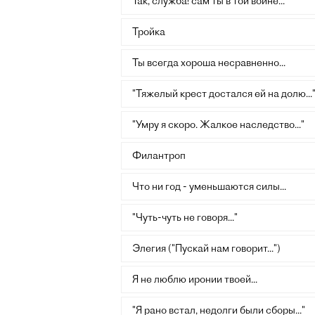
Так, служба! сам ты в той войне...
Тройка
Ты всегда хороша несравненно...
"Тяжелый крест достался ей на долю...
"Умру я скоро. Жалкое наследство..."
Филантроп
Что ни год - уменьшаются силы...
"Чуть-чуть не говоря..."
Элегия ("Пускай нам говорит...")
Я не люблю иронии твоей...
"Я рано встал, недолги были сборы..."