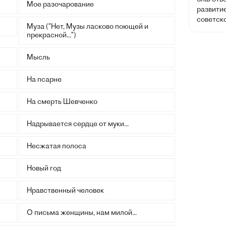
Мое разочарование
развитие
советско
Муза ("Нет, Музы ласково поющей и
прекрасной...")
Мысль
На псарне
На смерть Шевченко
Надрывается сердце от муки...
Несжатая полоса
Новый год
Нравственный человек
О письма женщины, нам милой...