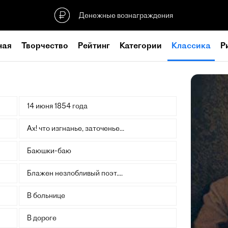
Денежные вознаграждения
ная
Творчество
Рейтинг
Категории
Классика
Р
14 июня 1854 года
Ах! что изгнанье, заточенье...
Баюшки-баю
Блажен незлобливый поэт....
В больнице
В дороге