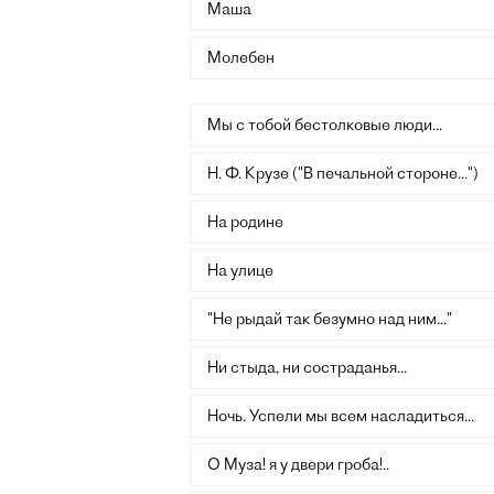
Маша
Молебен
Мы с тобой бестолковые люди...
Н. Ф. Крузе ("В печальной стороне...")
На родине
На улице
"Не рыдай так безумно над ним..."
Ни стыда, ни состраданья...
Ночь. Успели мы всем насладиться...
О Муза! я у двери гроба!..