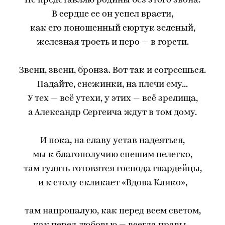
Не представляю родины без этого звона.
В сердце ее он успел врасти,
как его поношенный сюртук зеленый,
железная трость и перо — в горсти.
Звени, звени, бронза. Вот так и согреешься.
Падайте, снежинки, на плечи ему...
У тех — всё утехи, у этих — всё зрелища,
а Александр Сергеича ждут в том дому.
И пока, на славу устав надеяться,
мы к благополучию спешим нелегко,
там гулять готовятся господа гвардейцы,
и к столу скликает «Вдова Клико»,
там напропалую, как перед всем светом,