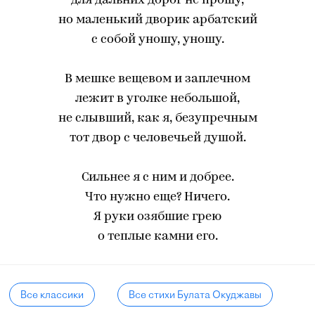
для дальних дорог не прошу,
но маленький дворик арбатский
с собой уношу, уношу.
В мешке вещевом и заплечном
лежит в уголке небольшой,
не слывший, как я, безупречным
тот двор с человечьей душой.
Сильнее я с ним и добрее.
Что нужно еще? Ничего.
Я руки озябшие грею
о теплые камни его.
Все классики
Все стихи Булата Окуджавы