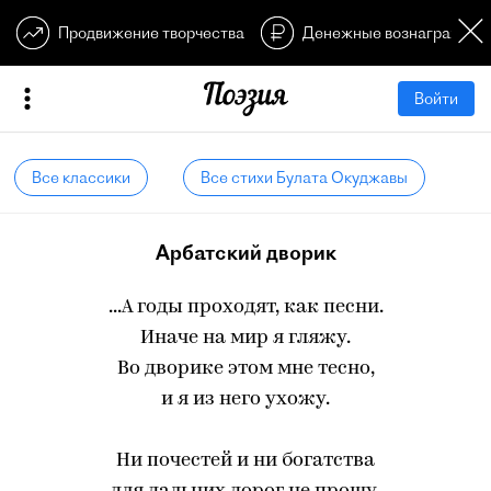
Продвижение творчества
Денежные вознагражден
Войти
Все классики
Все стихи Булата Окуджавы
Арбатский дворик
...А годы проходят, как песни.
Иначе на мир я гляжу.
Во дворике этом мне тесно,
и я из него ухожу.
Ни почестей и ни богатства