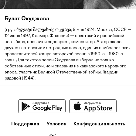
Булат Окуджава
(груз. ბულატი შალვას-ძე ოკუჯავა; 9 мая 1924, Москва, СССР —
12 июня 1997, Кламар, Франция) — советский и российский
поэт, бард, прозаик и сценарист, композитор. Автор около
двухсот авторских и эстрадных песен, один из наиболее ярких
представителей жанра авторской песни в 1960-е—1980-е
годы. Для текстов песен Окуджава выбирал не только
собственные стихи, но и сказания из кавказского народного
эпоса. Участник Великой Отечественной войны. Гвардии
рядовой (1944).
Поддержка
Условия
Конфиденциальность