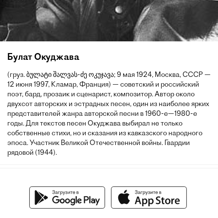
Булат Окуджава
(груз. ბულატი შალვას-ძე ოკუჯავა; 9 мая 1924, Москва, СССР —
12 июня 1997, Кламар, Франция) — советский и российский
поэт, бард, прозаик и сценарист, композитор. Автор около
двухсот авторских и эстрадных песен, один из наиболее ярких
представителей жанра авторской песни в 1960-е—1980-е
годы. Для текстов песен Окуджава выбирал не только
собственные стихи, но и сказания из кавказского народного
эпоса. Участник Великой Отечественной войны. Гвардии
рядовой (1944).