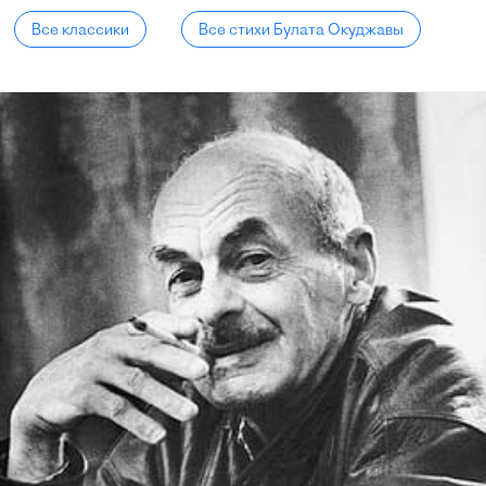
Все классики
Все стихи Булата Окуджавы