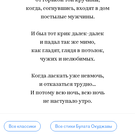
от горькой той кручины,
когда, согнувшись, входят в дом
постылые мужчины.
И был тот крик далек-далек
и падал так же мимо,
как гладят, глядя в потолок,
чужих и нелюбимых.
Когда ласкать уже невмочь,
и отказаться трудно...
И потому всю ночь, всю ночь
не наступало утро.
Все классики
Все стихи Булата Окуджавы