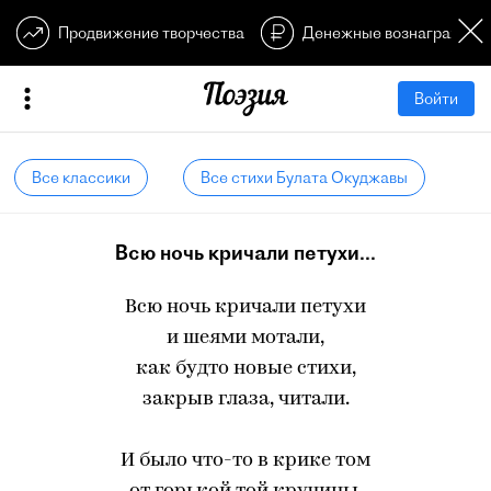
Продвижение творчества
Денежные вознагражден
Войти
Все классики
Все стихи Булата Окуджавы
Всю ночь кричали петухи...
Всю ночь кричали петухи
и шеями мотали,
как будто новые стихи,
закрыв глаза, читали.
И было что-то в крике том