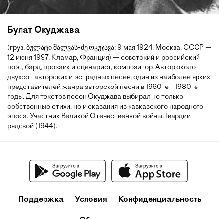
Булат Окуджава
(груз. ბულატი შალვას-ძე ოკუჯავა; 9 мая 1924, Москва, СССР —
12 июня 1997, Кламар, Франция) — советский и российский
поэт, бард, прозаик и сценарист, композитор. Автор около
двухсот авторских и эстрадных песен, один из наиболее ярких
представителей жанра авторской песни в 1960-е—1980-е
годы. Для текстов песен Окуджава выбирал не только
собственные стихи, но и сказания из кавказского народного
эпоса. Участник Великой Отечественной войны. Гвардии
рядовой (1944).
Поддержка
Условия
Конфиденциальность