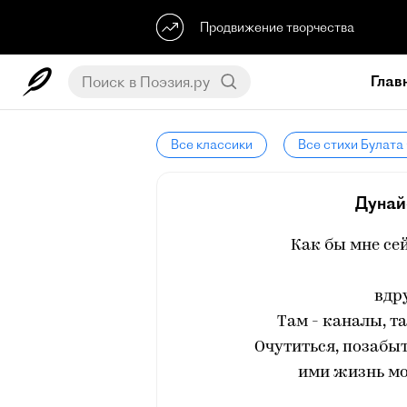
Продвижение творчества
Глав
Все классики
Все стихи Булат
Дунай
Как бы мне сей
вдр
Там - каналы, т
Очутиться, позабыт
ими жизнь мо