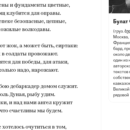
ены и фундаменты цветные,
ющ клубится для оправы.
Булат
епеке безопасные, цепные,
пожилые волкодавы.
(груз. ბ
Москва,
Франция)
т жок, а может быть, сиртаки:
бард, пр
 в солдаты провожают.
около дв
один из
ятся для победы, для атаки,
авторск
сколько надо, нарожают.
текстов
собствен
кавказск
обою дебаркадер домом служит.
Великой
оль Дуная, рыбу удим.
рядовой 
ки, и над нами ангел кружит
 что счастливы мы будем.
 хотелось очутиться в том,