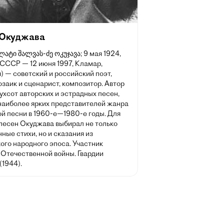
 Окуджава
ულატი შალვას-ძე ოკუჯავა; 9 мая 1924,
 СССР — 12 июня 1997, Кламар,
 — советский и российский поэт,
озаик и сценарист, композитор. Автор
ухсот авторских и эстрадных песен,
 наиболее ярких представителей жанра
ой песни в 1960-е—1980-е годы. Для
 песен Окуджава выбирал не только
ные стихи, но и сказания из
ого народного эпоса. Участник
 Отечественной войны. Гвардии
(1944).