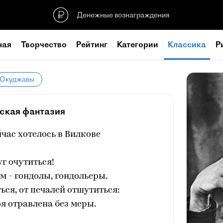
Денежные вознаграждения
ная
Творчество
Рейтинг
Категории
Классика
Р
а Окуджавы
ская фантазия
час хотелось в Вилкове
уг очутиться!
ам - гондолы, гондольеры.
ься, от печалей отшутиться:
я отравлена без меры.