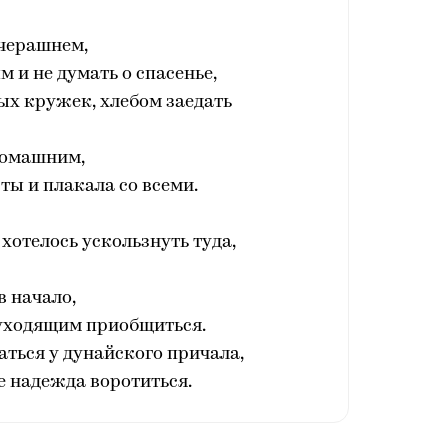
черашнем,
 и не думать о спасенье,
ых кружек, хлебом заедать
омашним,
 ты и плакала со всеми.
 хотелось ускользнуть туда,
в начало,
 уходящим приобщиться.
таться у дунайского причала,
е надежда воротиться.