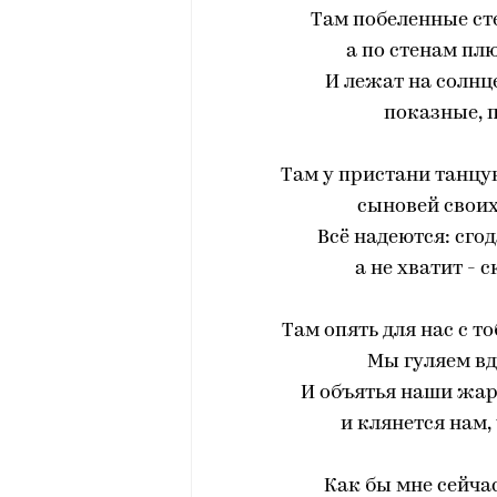
Там побеленные ст
а по стенам пл
И лежат на солнц
показные, 
Там у пристани танцую
сыновей своих
Всё надеются: сгод
а не хватит - 
Там опять для нас с т
Мы гуляем вд
И объятья наши жар
и клянется нам,
Как бы мне сейчас